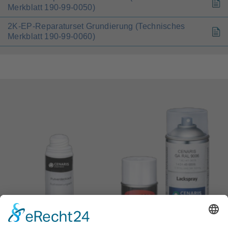
Merkblatt 190-99-0050)
2K-EP-Reparaturset Grundierung (Technisches
Merkblatt 190-99-0060)